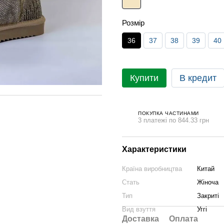
Розмір
36
37
38
39
40
Купити
В кредит
ПОКУПКА ЧАСТИНАМИ
3 платежі по 844.33 грн
Характеристики
Країна виробництва
Китай
Стать
Жіноча
Тип
Закриті
Вид взуття
Уггі
Доставка
Оплата