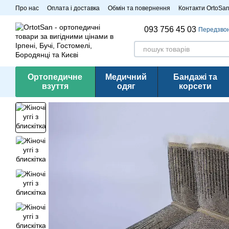
Перейти до основного контенту
Про нас
Оплата і доставка
Обмін та повернення
Контакти OrtoSa
Розпродаж
093 756 45 03
Передзво
Ортопедичне
Медичний
Бандажі та
взуття
одяг
корсети