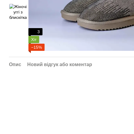
3
Хіт
−15%
Опис
Новий відгук або коментар