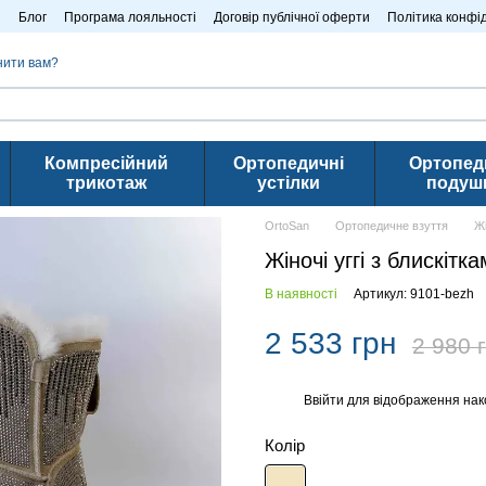
n
Блог
Програма лояльності
Договір публічної оферти
Політика конфі
нити вам?
Компресійний
Ортопедичні
Ортопед
трикотаж
устілки
подуш
OrtoSan
Ортопедичне взуття
Ж
Жіночі уггі з блискітк
В наявності
Артикул: 9101-bezh
2 533 грн
2 980 
Ввійти
для відображення нак
%
Колір