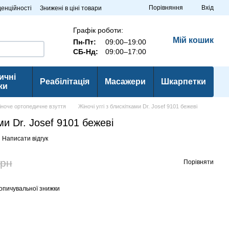
Порівняння
Вхід
денційності
Знижені в ціні товари
Графік роботи:
Мій кошик
Пн-Пт:
09:00–19:00
СБ-Нд:
09:00–17:00
ичні
Реабілітація
Масажери
Шкарпетки
ки
іноче ортопедичне взуття
Жіночі уггі з блискітками Dr. Josef 9101 бежеві
ами Dr. Josef 9101 бежеві
Написати відгук
грн
Порівняти
опичувальної знижки