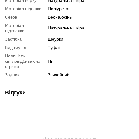
Матеріал верху
Натуральна шкіра
Матеріал підошви
Поліуретан
Сезон
Весна/осінь
Матеріал
Натуральна шкіра
підкладки
Застібка
Шнурки
Вид взуття
Туфлі
Наявність
світловідбиваючої
Ні
стрічки
Задник
Звичайний
Відгуки
Додайте перший відгук