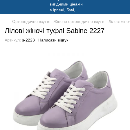
Ортопедичне взуття
Жіноче ортопедичне взуття
Лілові жіно
Лілові жіночі туфлі Sabine 2227
Артикул:
s-2223
Написати відгук