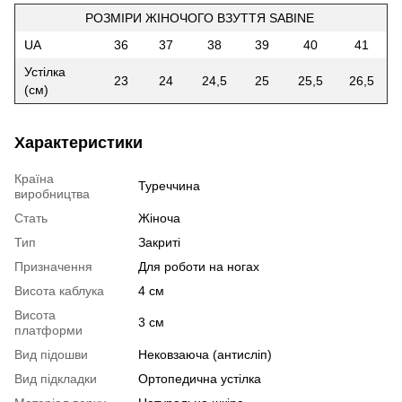
РОЗМІРИ ЖІНОЧОГО ВЗУТТЯ SABINE
UA
36
37
38
39
40
41
Устілка
23
24
24,5
25
25,5
26,5
(см)
Характеристики
Країна
Туреччина
виробництва
Стать
Жіноча
Тип
Закриті
Призначення
Для роботи на ногах
Висота каблука
4 см
Висота
3 см
платформи
Вид підошви
Нековзаюча (антисліп)
Вид підкладки
Ортопедична устілка