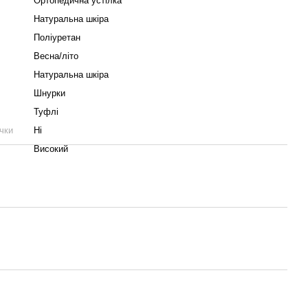
Ортопедична устілка
Натуральна шкіра
Поліуретан
Весна/літо
Натуральна шкіра
Шнурки
Туфлі
чки
Ні
Високий