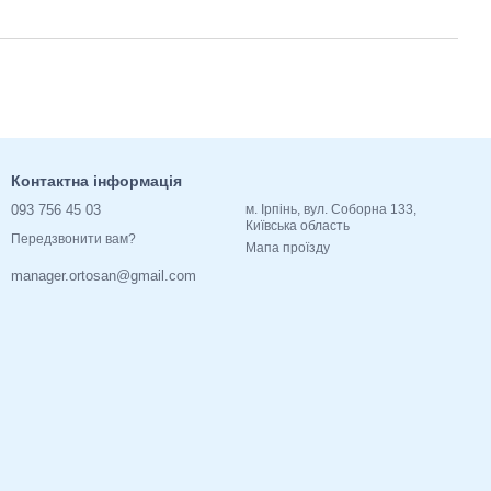
Контактна інформація
093 756 45 03
м. Ірпінь, вул. Соборна 133,
Київська область
Передзвонити вам?
Мапа проїзду
manager.ortosan@gmail.com