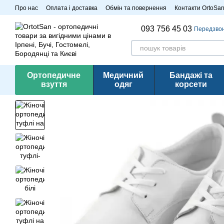
Перейти до основного контенту
Про нас
Оплата і доставка
Обмін та повернення
Контакти OrtoSa
Розпродаж
093 756 45 03
Передзво
Ортопедичне
Медичний
Бандажі та
взуття
одяг
корсети