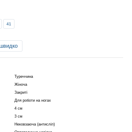
41
 швидко
Туреччина
Жіноча
Закриті
Для роботи на ногах
4 см
3 см
Нековзаюча (антисліп)