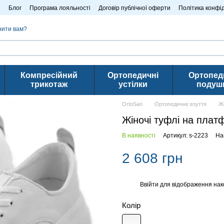
n
Блог
Програма лояльності
Договір публічної оферти
Політика конфі
нити вам?
Компресійний
Ортопедичні
Ортопед
трикотаж
устілки
подуш
OrtoSan
Ортопедичне взуття
Ж
Жіночі туфлі на плат
В наявності
Артикул: s-2223
На
2 608 грн
Ввійти
для відображення нак
%
Колір