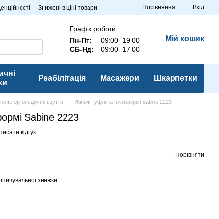
Порівняння
Вхід
денційності
Знижені в ціні товари
Графік роботи:
Мій кошик
Пн-Пт:
09:00–19:00
СБ-Нд:
09:00–17:00
ичні
Реабілітація
Масажери
Шкарпетки
ки
іноче ортопедичне взуття
Жіночі туфлі на платформі Sabine 2223
формі Sabine 2223
писати відгук
Порівняти
опичувальної знижки