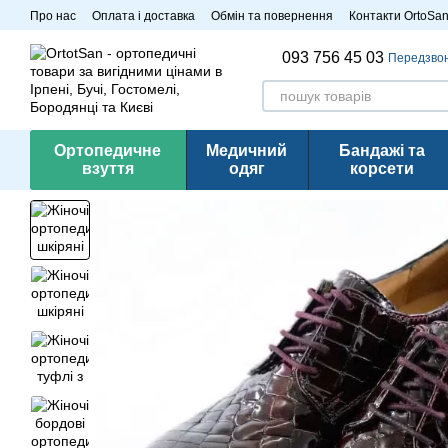
Перейти до основного контенту
Про нас
Оплата і доставка
Обмін та повернення
Контакти OrtoSa
Розпродаж
093 756 45 03
Передзво
Ортопедичне
Медичний
Бандажі та
взуття
одяг
корсети