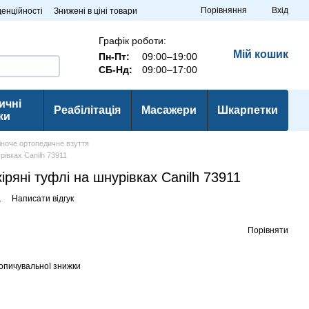
Порівняння
Вхід
денційності
Знижені в ціні товари
Графік роботи:
Мій кошик
Пн-Пт:
09:00–19:00
СБ-Нд:
09:00–17:00
ичні
Реабілітація
Масажери
Шкарпетки
ки
іноче ортопедичне взуття
рівках Canilh 73911
іряні туфлі на шнурівках Canilh 73911
1
Написати відгук
Порівняти
опичувальної знижки