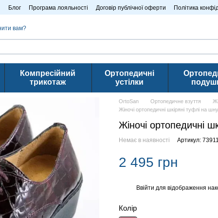
n
Блог
Програма лояльності
Договір публічної оферти
Політика конфі
нити вам?
Компресійний
Ортопедичні
Ортопед
трикотаж
устілки
подуш
OrtoSan
Ортопедичне взуття
Ж
Жіночі ортопедичні шкіряні туфлі на шну
Жіночі ортопедичні шк
Немає в наявності
Артикул: 7391
2 495 грн
Ввійти
для відображення нак
%
Колір