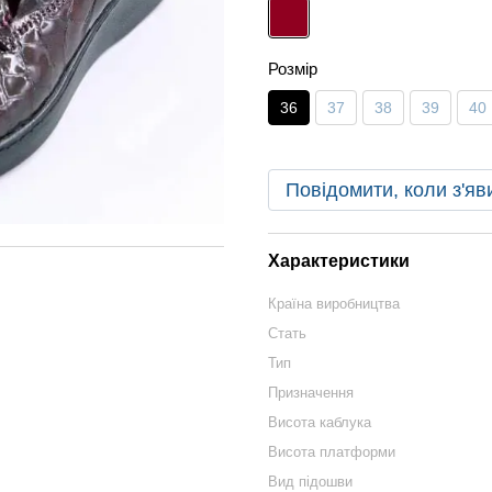
Розмір
36
37
38
39
40
Повідомити, коли з'яв
Характеристики
Країна виробництва
Стать
Тип
Призначення
Висота каблука
Висота платформи
Вид підошви