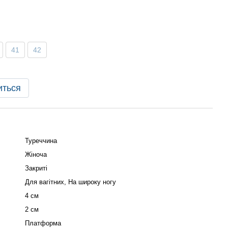
41
42
иться
Туреччина
Жіноча
Закриті
Для вагітних, На широку ногу
4 см
2 см
Платформа