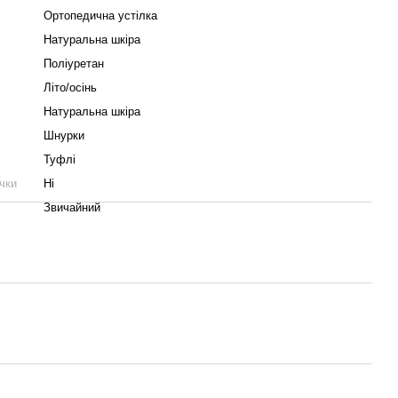
Ортопедична устілка
Натуральна шкіра
Поліуретан
Літо/осінь
Натуральна шкіра
Шнурки
Туфлі
чки
Ні
Звичайний