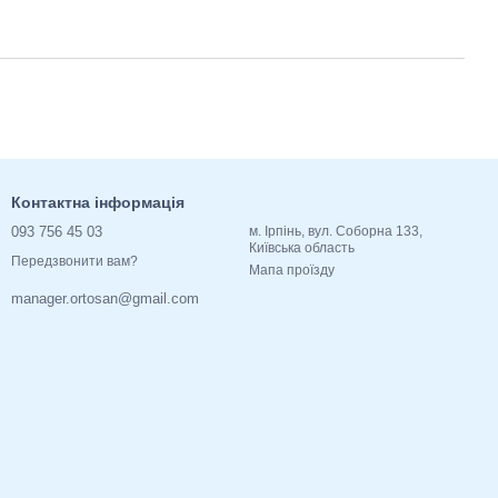
Контактна інформація
093 756 45 03
м. Ірпінь, вул. Соборна 133,
Київська область
Передзвонити вам?
Мапа проїзду
manager.ortosan@gmail.com