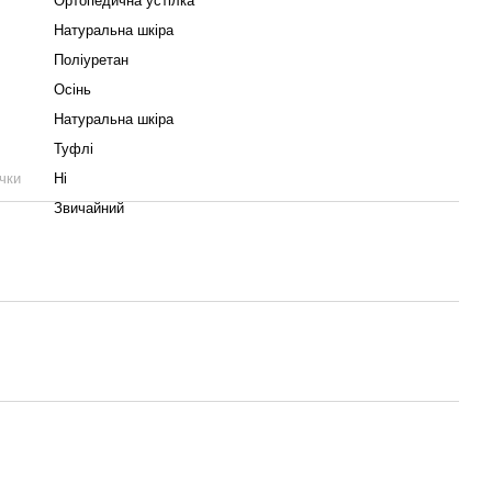
Ортопедична устілка
Натуральна шкіра
Поліуретан
Осінь
Натуральна шкіра
Туфлі
чки
Ні
Звичайний