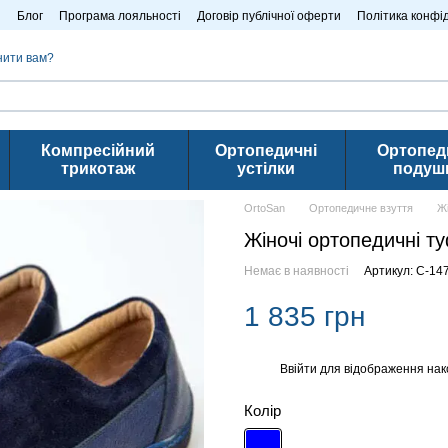
n
Блог
Програма лояльності
Договір публічної оферти
Політика конфі
нити вам?
Компресійний
Ортопедичні
Ортопед
трикотаж
устілки
подуш
OrtoSan
Ортопедичне взуття
Ж
Жіночі ортопедичні ту
Немає в наявності
Артикул: C-14
1 835 грн
Ввійти
для відображення нак
%
Колір