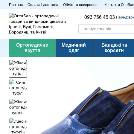
Перейти до основного контенту
Про нас
Оплата і доставка
Обмін та повернення
Контакти OrtoSa
Розпродаж
093 756 45 03
Передзво
Ортопедичне
Медичний
Бандажі та
взуття
одяг
корсети