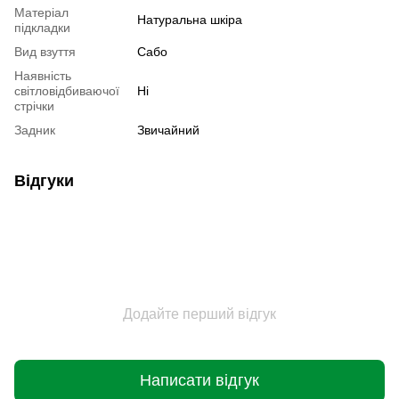
Матеріал
Натуральна шкіра
підкладки
Вид взуття
Сабо
Наявність
світловідбиваючої
Ні
стрічки
Задник
Звичайний
Відгуки
Додайте перший відгук
Написати відгук