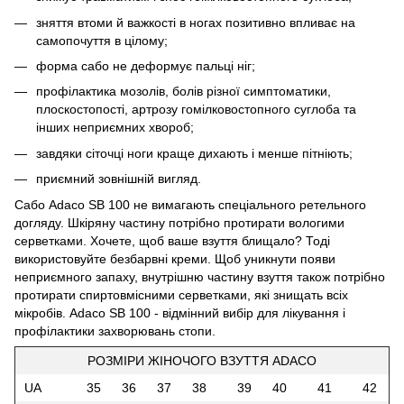
зняття втоми й важкості в ногах позитивно впливає на
самопочуття в цілому;
форма сабо не деформує пальці ніг;
профілактика мозолів, болів різної симптоматики,
плоскостопості, артрозу гомілковостопного суглоба та
інших неприємних хвороб;
завдяки сіточці ноги краще дихають і менше пітніють;
приємний зовнішній вигляд.
Сабо Adaco SB 100 не вимагають спеціального ретельного
догляду. Шкіряну частину потрібно протирати вологими
серветками. Хочете, щоб ваше взуття блищало? Тоді
використовуйте безбарвні креми. Щоб уникнути появи
неприємного запаху, внутрішню частину взуття також потрібно
протирати спиртовмісними серветками, які знищать всіх
мікробів. Adaco SB 100 - відмінний вибір для лікування і
профілактики захворювань стопи.
РОЗМІРИ ЖІНОЧОГО ВЗУТТЯ ADACO
UA
35
36
37
38
39
40
41
42