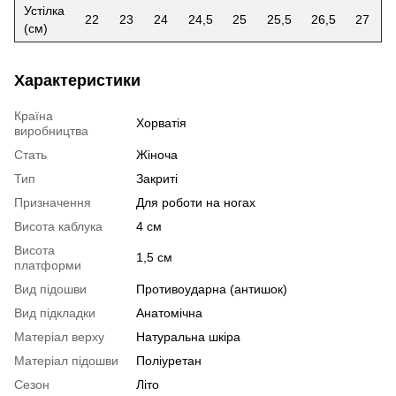
Устілка
22
23
24
24,5
25
25,5
26,5
27
(см)
Характеристики
Країна
Хорватія
виробництва
Стать
Жіноча
Тип
Закриті
Призначення
Для роботи на ногах
Висота каблука
4 см
Висота
1,5 см
платформи
Вид підошви
Противоударна (антишок)
Вид підкладки
Анатомічна
Матеріал верху
Натуральна шкіра
Матеріал підошви
Поліуретан
Сезон
Літо