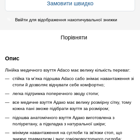
Замовити швидко
Ввійти
для відображення накопичувальної знижки
%
Порівняти
Опис
Лінійка медичного взуття Adaco має велику кількість переваг:
стійка та м'яка підошва Adaco сабо знімає навантаження зі
стопи й дозволяє відчувати себе комфортно;
легка підтримка поперечного зводу стопи;
все медичне взуття Адако має велику розмірну сітку, тому
кожна пані зможе підібрати взуття за розміром;
підошва анатомічного взуття Адако виготовлена ​​з
поліуретану, а підкладка з натуральної шкіри;
мінімум навантаження на суглоби та зв'язки стоп, що
знижує травматизм і знос гомілковостопного суглоба;