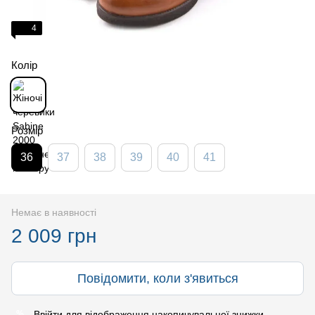
4
Колір
Розмір
36
37
38
39
40
41
Немає в наявності
2 009 грн
Повідомити, коли з'явиться
Ввійти
для відображення накопичувальної знижки
%