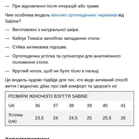
При відновленні після операцій або травм.
Чим особлива модель
жіночих ортопедичних черевиків
від
Sabine?
Виготовлені з натуральної шкіри.
Каблук Томаса запобігає западанню стопи.
Стійка антиковзка підошва.
Ортопедична устілка та супінатори для анатомічного
положення стопи.
Круглий носок, щоб не було тісно в пальці.
Ця модель чудово підійде для тих, хто веде активний спосіб
життя і водночас дбає про свій комфорт та здоров’я ніг.
РОЗМІРИ ЖІНОЧОГО ВЗУТТЯ SABINE
UA
36
37
38
39
40
41
Устілка
23,5
24
24,5
25
25,5
26
(см)