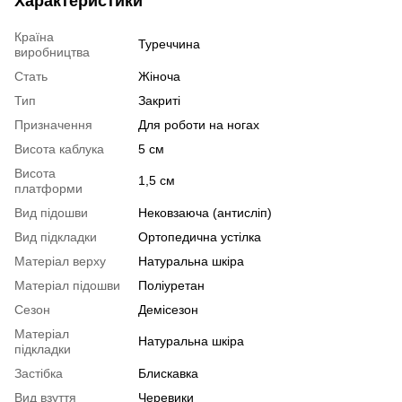
Характеристики
Країна
Туреччина
виробництва
Стать
Жіноча
Тип
Закриті
Призначення
Для роботи на ногах
Висота каблука
5 см
Висота
1,5 см
платформи
Вид підошви
Нековзаюча (антисліп)
Вид підкладки
Ортопедична устілка
Матеріал верху
Натуральна шкіра
Матеріал підошви
Поліуретан
Сезон
Демісезон
Матеріал
Натуральна шкіра
підкладки
Застібка
Блискавка
Вид взуття
Черевики