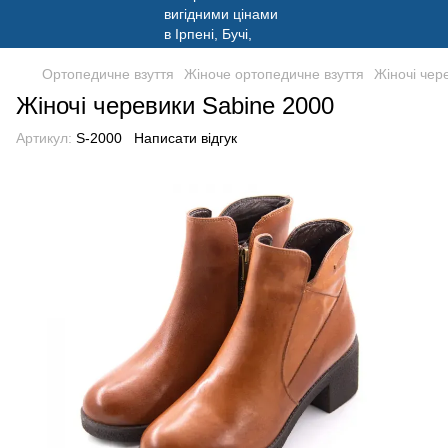
Ортопедичне взуття
Жіноче ортопедичне взуття
Жіночі чер
Жіночі черевики Sabine 2000
Артикул:
S-2000
Написати відгук