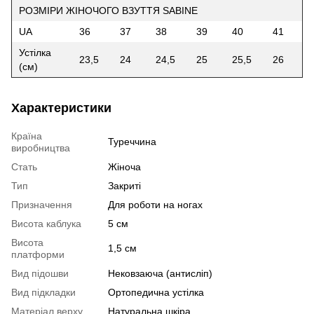
РОЗМІРИ ЖІНОЧОГО ВЗУТТЯ SABINE
UA
36
37
38
39
40
41
Устілка
23,5
24
24,5
25
25,5
26
(см)
Характеристики
Країна
Туреччина
виробництва
Стать
Жіноча
Тип
Закриті
Призначення
Для роботи на ногах
Висота каблука
5 см
Висота
1,5 см
платформи
Вид підошви
Нековзаюча (антисліп)
Вид підкладки
Ортопедична устілка
Матеріал верху
Натуральна шкіра