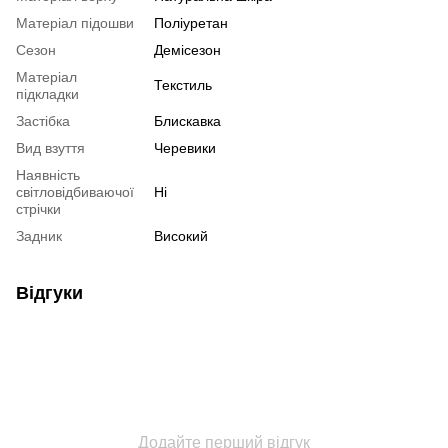
Матеріал підошви
Поліуретан
Сезон
Демісезон
Матеріал
Текстиль
підкладки
Застібка
Блискавка
Вид взуття
Черевики
Наявність
світловідбиваючої
Ні
стрічки
Задник
Високий
Відгуки
Додайте перший відгук