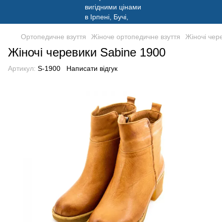
Ортопедичне взуття
Жіноче ортопедичне взуття
Жіночі чер
Жіночі черевики Sabine 1900
Артикул:
S-1900
Написати відгук