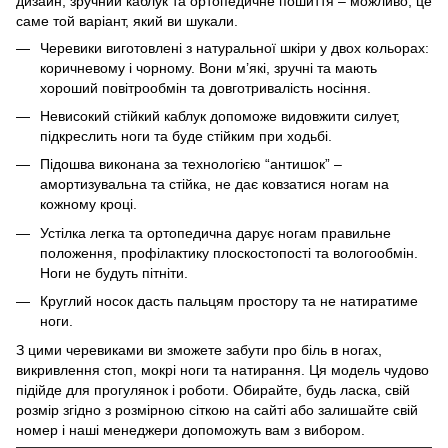
дизайн, зручний каблук та ортопедичне пошиття – можливо, це
саме той варіант, який ви шукали.
Черевики виготовлені з натуральної шкіри у двох кольорах:
коричневому і чорному. Вони м’які, зручні та мають
хороший повітрообмін та довготривалість носіння.
Невисокий стійкий каблук допоможе видовжити силует,
підкреслить ноги та буде стійким при ходьбі.
Підошва виконана за технологією “антишок” –
амортизувальна та стійка, не дає ковзатися ногам на
кожному кроці.
Устілка легка та ортопедична дарує ногам правильне
положення, профілактику плоскостопості та вологообмін.
Ноги не будуть пітніти.
Круглий носок дасть пальцям простору та не натиратиме
ноги.
З цими черевиками ви зможете забути про біль в ногах,
викривлення стоп, мокрі ноги та натирання. Ця модель чудово
підійде для прогулянок і роботи. Обирайте, будь ласка, свій
розмір згідно з розмірною сіткою на сайті або залишайте свій
номер і наші менеджери допоможуть вам з вибором.