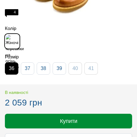
4
Колір
Розмір
36
37
38
39
40
41
В наявності
2 059 грн
Купити