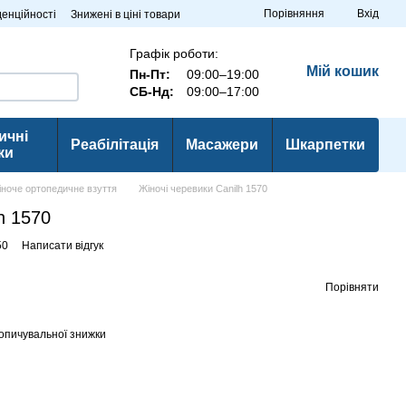
Порівняння
Вхід
денційності
Знижені в ціні товари
Графік роботи:
Мій кошик
Пн-Пт:
09:00–19:00
СБ-Нд:
09:00–17:00
ичні
Реабілітація
Масажери
Шкарпетки
ки
іноче ортопедичне взуття
Жіночі черевики Canilh 1570
h 1570
50
Написати відгук
Порівняти
опичувальної знижки