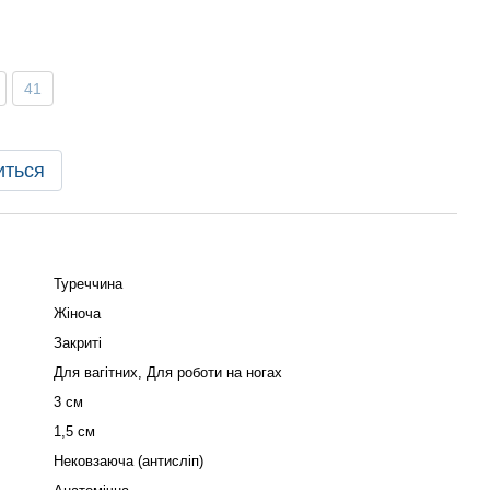
41
иться
Туреччина
Жіноча
Закриті
Для вагітних, Для роботи на ногах
3 см
1,5 см
Нековзаюча (антисліп)