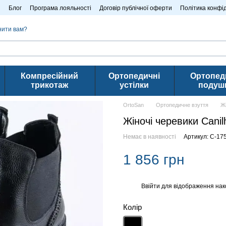
n
Блог
Програма лояльності
Договір публічної оферти
Політика конфі
нити вам?
Компресійний
Ортопедичні
Ортопед
трикотаж
устілки
подуш
OrtoSan
Ортопедичне взуття
Ж
Жіночі черевики Canil
Немає в наявності
Артикул: C-17
1 856 грн
Ввійти
для відображення нак
%
Колір