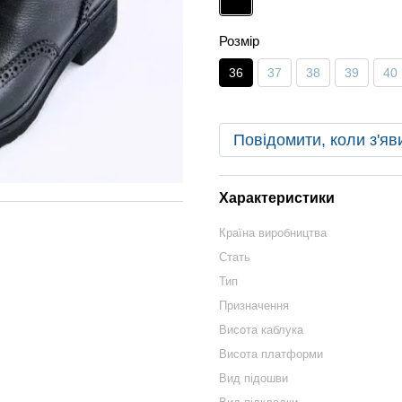
Розмір
36
37
38
39
40
Повідомити, коли з'яв
Характеристики
Країна виробництва
Стать
Тип
Призначення
Висота каблука
Висота платформи
Вид підошви