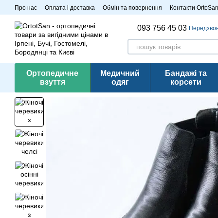
Перейти до основного контенту
Про нас
Оплата і доставка
Обмін та повернення
Контакти OrtoSa
Розпродаж
093 756 45 03
Передзво
Ортопедичне
Медичний
Бандажі та
взуття
одяг
корсети