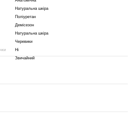
Анатомічна
Натуральна шкіра
Поліуретан
Демісезон
Натуральна шкіра
Черевики
чки
Ні
Звичайний