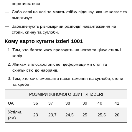
перетискатися.
Сабо легкі на нозі та мають стійку підошву, яка не ковзає та
амортизує.
Забезпечують рівномірний розподіл навантаження на
стопи, спину та суглоби.
Кому варто купити Izderi 1001
Тим, хто багато часу проводить на ногах та цінує стиль і
колір.
Жінкам з плоскостопістю, деформаціями стоп та
схильністю до набряків.
Тим, хто хоче зменшити навантаження на суглоби, стопи
та хребет.
РОЗМІРИ ЖІНОЧОГО ВЗУТТЯ IZDERI
UA
36
37
38
39
40
41
Устілка
23
23,7
24,5
25
25,5
26
(см)