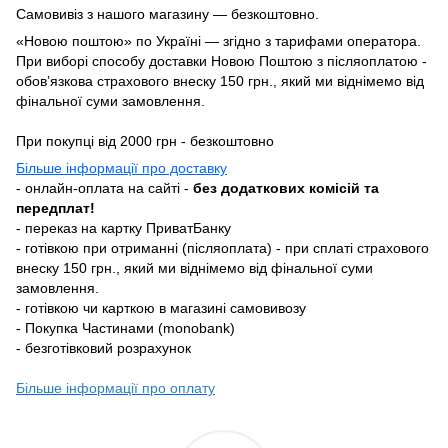
Самовивіз з нашого магазину — безкоштовно.
«Новою поштою» по Україні — згідно з тарифами оператора.
При виборі способу доставки Новою Поштою з післяоплатою -
обовʼязкова страхового внеску 150 грн., який ми віднімемо від
фінальної суми замовлення.
При покупці від 2000 грн - безкоштовно
Більше інформації про доставку
- онлайн-оплата на сайті -
без додаткових комісій та
передплат!
- переказ на картку ПриватБанку
- готівкою при отриманні (післяоплата) - при сплаті страхового
внеску 150 грн., який ми віднімемо від фінальної суми
замовлення.
- готівкою чи карткою в магазині самовивозу
- Покупка Частинами (monobank)
- безготівковий розрахунок
Більше інформації про оплату