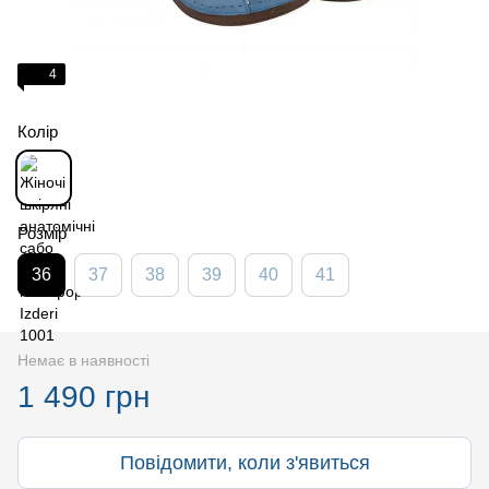
4
Колір
Розмір
36
37
38
39
40
41
Немає в наявності
1 490 грн
Повідомити, коли з'явиться