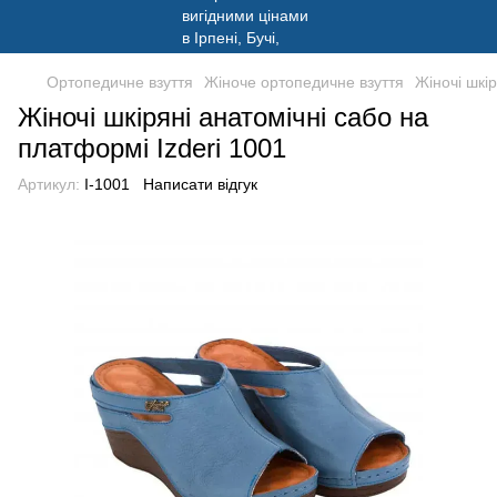
Ортопедичне взуття
Жіноче ортопедичне взуття
Жіночі шкі
Жіночі шкіряні анатомічні сабо на
платформі Izderi 1001
Артикул:
I-1001
Написати відгук