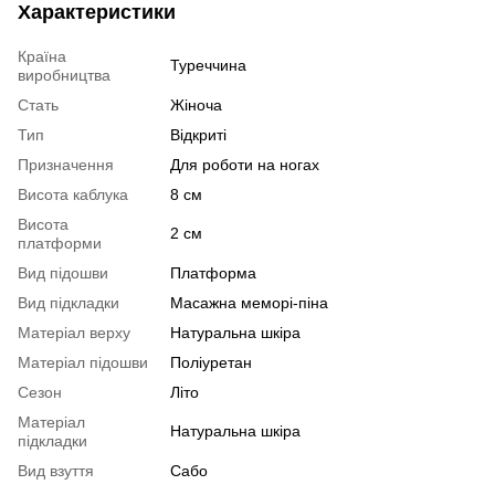
Характеристики
Країна
Туреччина
виробництва
Стать
Жіноча
Тип
Відкриті
Призначення
Для роботи на ногах
Висота каблука
8 см
Висота
2 см
платформи
Вид підошви
Платформа
Вид підкладки
Масажна меморі-піна
Матеріал верху
Натуральна шкіра
Матеріал підошви
Поліуретан
Сезон
Літо
Матеріал
Натуральна шкіра
підкладки
Вид взуття
Сабо