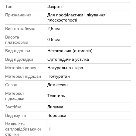
Тип
Закриті
Призначення
Для профілактики і лікування
плоскостопості
Висота каблука
2,5 см
Висота
0.5 см
платформи
Вид підошви
Нековзаюча (антисліп)
Вид підкладки
Ортопедична устілка
Матеріал верху
Натуральна шкіра
Матеріал підошви
Поліуретан
Сезон
Демісезон
Матеріал
Текстиль
підкладки
Застібка
Липучка
Вид взуття
Черевики
Наявність
світловідбиваючої
Ні
стрічки