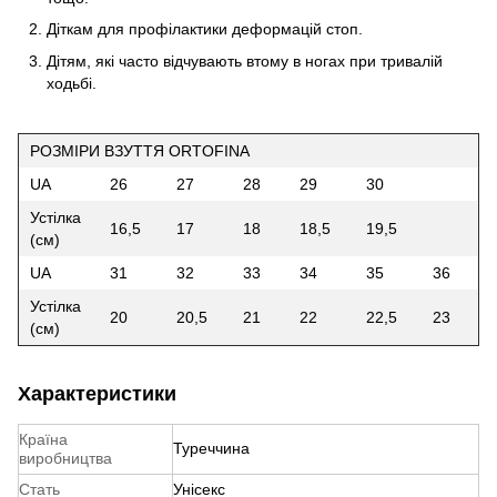
Діткам для профілактики деформацій стоп.
Дітям, які часто відчувають втому в ногах при тривалій
ходьбі.
РОЗМІРИ ВЗУТТЯ ORTOFINA
UA
26
27
28
29
30
Устілка
16,5
17
18
18,5
19,5
(см)
UA
31
32
33
34
35
36
Устілка
20
20,5
21
22
22,5
23
(см)
Характеристики
Країна
Туреччина
виробництва
Стать
Унісекс