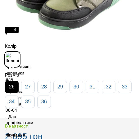
4
Колір
Розмір
26
27
28
29
30
31
32
33
34
35
36
В наявності
2 695 грн