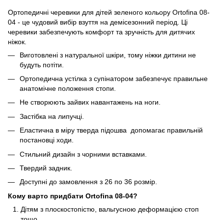
Ортопедичні черевики для дітей зеленого кольору Ortofina 08-
04 - це чудовий вибір взуття на демісезонний період. Ці
черевики забезпечують комфорт та зручність для дитячих
ніжок.
Виготовлені з натуральної шкіри, тому ніжки дитини не
будуть потіти.
Ортопедична устілка з супінатором забезпечує правильне
анатомічне положення стопи.
Не створюють зайвих навантажень на ноги.
Застібка на липучці.
Еластична в міру тверда підошва допомагає правильній
постановці ходи.
Стильний дизайн з чорними вставками.
Твердий задник.
Доступні до замовлення з 26 по 36 розмір.
Кому варто придбати Ortofina 08-04?
Дітям з плоскостопістю, вальгусною деформацією стоп
тощо.