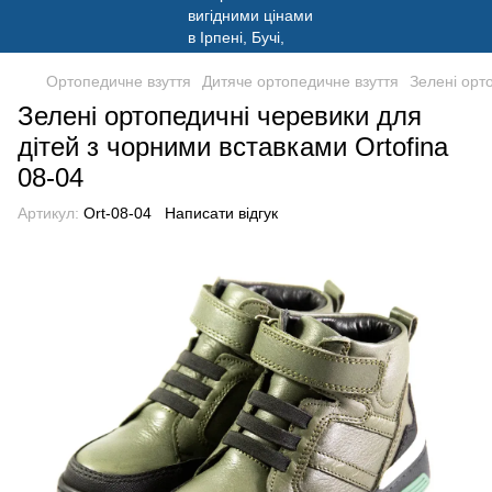
Ортопедичне взуття
Дитяче ортопедичне взуття
Зелені орт
Зелені ортопедичні черевики для
дітей з чорними вставками Ortofina
08-04
Артикул:
Ort-08-04
Написати відгук