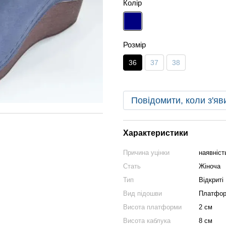
Колір
Розмір
36
37
38
Повідомити, коли з'яв
Характеристики
Причина уцінки
наявніст
Стать
Жіноча
Тип
Відкриті
Вид підошви
Платфо
Висота платформи
2 см
Висота каблука
8 см