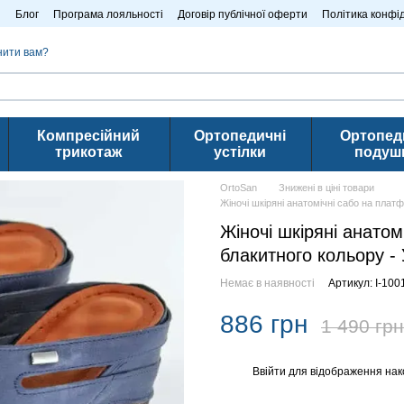
n
Блог
Програма лояльності
Договір публічної оферти
Політика конфі
нити вам?
Компресійний
Ортопедичні
Ортопед
трикотаж
устілки
подуш
OrtoSan
Знижені в ціні товари
Жіночі шкіряні анатомічні сабо на плат
Жіночі шкіряні анатом
блакитного кольору -
Немає в наявності
Артикул: I-100
886 грн
1 490 грн
Ввійти
для відображення нак
%