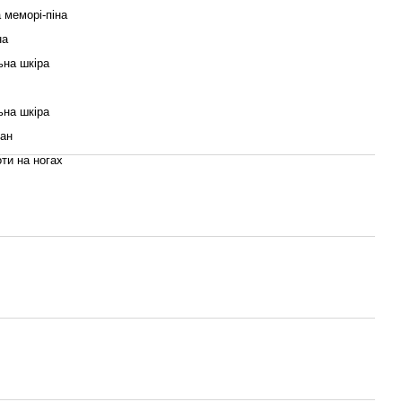
 меморі-піна
на
ьна шкіра
ьна шкіра
тан
ти на ногах