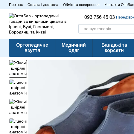
Перейти до основного контенту
Про нас
Оплата і доставка
Обмін та повернення
Контакти OrtoSa
Розпродаж
093 756 45 03
Передзво
Ортопедичне
Медичний
Бандажі та
взуття
одяг
корсети