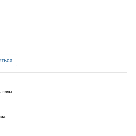
иться
ь плям
рма