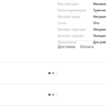
Вид підкладки
Масажна
Країна виробництва
Туреччи
Матеріал верху
Натурал
Сезон
Літо
Матеріал підкладки
Натурал
Матеріал підошви
Поліуре
Призначення
Для робо
Доставка
Оплата