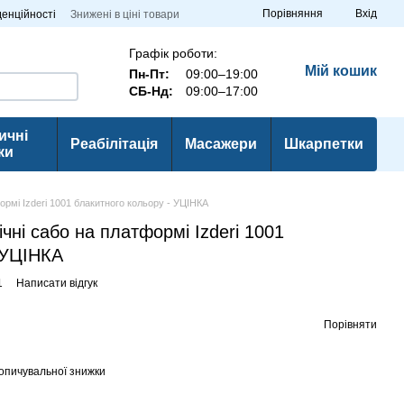
Порівняння
Вхід
денційності
Знижені в ціні товари
Графік роботи:
Мій кошик
Пн-Пт:
09:00–19:00
СБ-Нд:
09:00–17:00
ичні
Реабілітація
Масажери
Шкарпетки
ки
формі Izderi 1001 блакитного кольору - УЦІНКА
ічні сабо на платформі Izderi 1001
 УЦІНКА
1
Написати відгук
Порівняти
опичувальної знижки