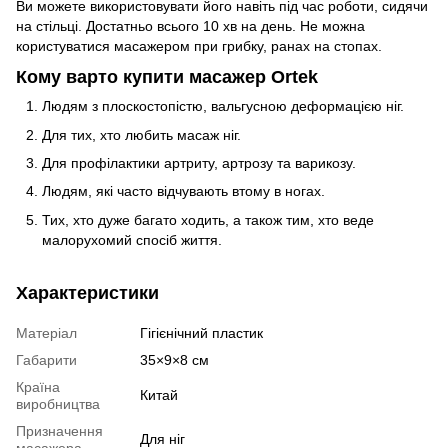
Ви можете використовувати його навіть під час роботи, сидячи
на стільці. Достатньо всього 10 хв на день. Не можна
користуватися масажером при грибку, ранах на стопах.
Кому варто купити масажер Ortek
Людям з плоскостопістю, вальгусною деформацією ніг.
Для тих, хто любить масаж ніг.
Для профілактики артриту, артрозу та варикозу.
Людям, які часто відчувають втому в ногах.
Тих, хто дуже багато ходить, а також тим, хто веде
малорухомий спосіб життя.
Характеристики
Матеріал
Гігієнічний пластик
Габарити
35×9×8 см
Країна
Китай
виробництва
Призначення
Для ніг
масажера