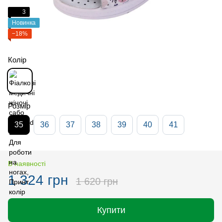
3
Новинка
−18%
Колір
Розмір
35
36
37
38
39
40
41
В наявності
1 324 грн
1 620 грн
Купити