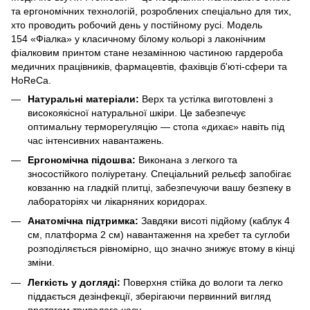
та ергономічних технологій, розроблених спеціально для тих,
хто проводить робочий день у постійному русі. Модель
154 «Фіалка» у класичному білому кольорі з лаконічним
фіалковим принтом стане незамінною частиною гардероба
медичних працівників, фармацевтів, фахівців б'юті-сфери та
HoReCa.
Натуральні матеріали:
Верх та устілка виготовлені з
високоякісної натуральної шкіри. Це забезпечує
оптимальну терморегуляцію — стопа «дихає» навіть під
час інтенсивних навантажень.
Ергономічна підошва:
Виконана з легкого та
зносостійкого поліуретану. Спеціальний рельєф запобігає
ковзанню на гладкій плитці, забезпечуючи вашу безпеку в
лабораторіях чи лікарняних коридорах.
Анатомічна підтримка:
Завдяки висоті підйому (каблук 4
см, платформа 2 см) навантаження на хребет та суглоби
розподіляється рівномірно, що значно знижує втому в кінці
зміни.
Легкість у догляді:
Поверхня стійка до вологи та легко
піддається дезінфекції, зберігаючи первинний вигляд
протягом тривалого часу.