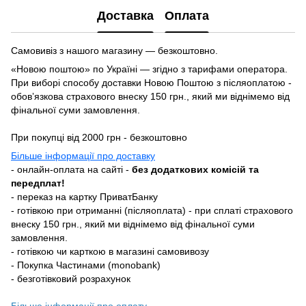
Доставка
Оплата
Самовивіз з нашого магазину — безкоштовно.
«Новою поштою» по Україні — згідно з тарифами оператора.
При виборі способу доставки Новою Поштою з післяоплатою -
обовʼязкова страхового внеску 150 грн., який ми віднімемо від
фінальної суми замовлення.
При покупці від 2000 грн - безкоштовно
Більше інформації про доставку
- онлайн-оплата на сайті -
без додаткових комісій та
передплат!
- переказ на картку ПриватБанку
- готівкою при отриманні (післяоплата) - при сплаті страхового
внеску 150 грн., який ми віднімемо від фінальної суми
замовлення.
- готівкою чи карткою в магазині самовивозу
- Покупка Частинами (monobank)
- безготівковий розрахунок
Більше інформації про оплату