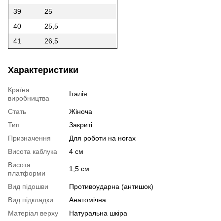
39
25
40
25,5
41
26,5
Характеристики
Країна
Італія
виробництва
Стать
Жіноча
Тип
Закриті
Призначення
Для роботи на ногах
Висота каблука
4 см
Висота
1,5 см
платформи
Вид підошви
Противоударна (антишок)
Вид підкладки
Анатомічна
Матеріал верху
Натуральна шкіра