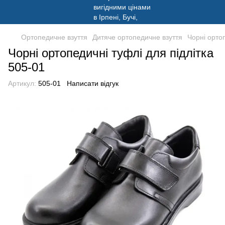
Ортопедичне взуття
Дитяче ортопедичне взуття
Чорні ортоп
Чорні ортопедичні туфлі для підлітка
505-01
Артикул:
505-01
Написати відгук