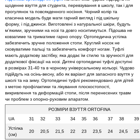
щоденне взуття для студента, перевзування в школу, так і для
прогулянок та повсякденного носіння. Чорний колір та
класична модель буде мати гарний вигляд і під шкільну
форму, і під джинси. Виготовлені з натуральної шкіри, будуть
м’якими, зручними на нозі та довго носитимуться. Підошва не
ковзатиме та триматиме гарно опору. Ортопедична устілка
забезпечить зручне положення стопи. Круглий носок не
сковуватиме пальці та забезпечить комфорт ногам. Туфлі
мають додаткову застібку, яка додає їм стилю та зручності для
додаткової фіксації на нозі. Дитячі ортопедичні туфлі доступні
в розмірах 31-40 та в чорному універсальному кольорі. Чудово
підійдуть на осінь-весну, або як варіант для запасного взуття у
школі та на зиму. Ортопедичні туфлі рекомендовано для дітей
з метою профілактики та лікування плоскостопості,
викривлення та деформацій стопи, після перенесених травм
чи проблем з опорно-руховим апаратом.
РОЗМІРИ ВЗУТТЯ ORTOFINA
UA
31
32
33
34
35
36
37
38
39
Устілка
20
20,5
21,5
22
23
23,5
24
24,5
25
(см)