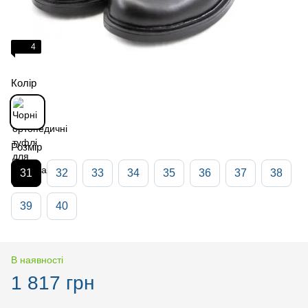
4
Колір
Розмір
31
32
33
34
35
36
37
38
39
40
В наявності
1 817 грн