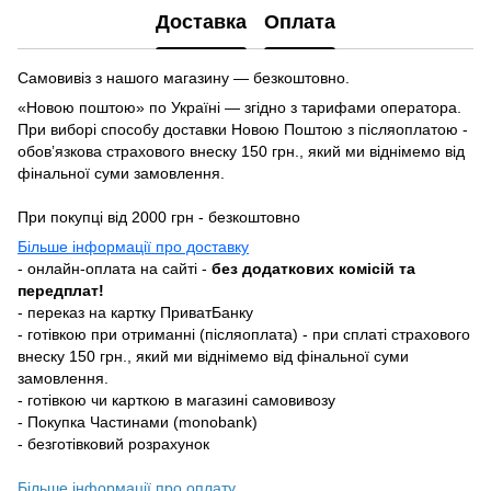
Доставка
Оплата
Самовивіз з нашого магазину — безкоштовно.
«Новою поштою» по Україні — згідно з тарифами оператора.
При виборі способу доставки Новою Поштою з післяоплатою -
обовʼязкова страхового внеску 150 грн., який ми віднімемо від
фінальної суми замовлення.
При покупці від 2000 грн - безкоштовно
Більше інформації про доставку
- онлайн-оплата на сайті -
без додаткових комісій та
передплат!
- переказ на картку ПриватБанку
- готівкою при отриманні (післяоплата) - при сплаті страхового
внеску 150 грн., який ми віднімемо від фінальної суми
замовлення.
- готівкою чи карткою в магазині самовивозу
- Покупка Частинами (monobank)
- безготівковий розрахунок
Більше інформації про оплату