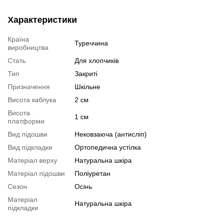
Характеристики
Країна
Туреччина
виробництва
Стать
Для хлопчиків
Тип
Закриті
Призначення
Шкільне
Висота каблука
2 см
Висота
1 см
платформи
Вид підошви
Нековзаюча (антисліп)
Вид підкладки
Ортопедична устілка
Матеріал верху
Натуральна шкіра
Матеріал підошви
Поліуретан
Сезон
Осінь
Матеріал
Натуральна шкіра
підкладки