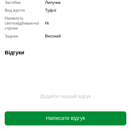
Застібка
Липучка
Вид взуття
Туфлі
Наявність
світловідбиваючої
Ні
стрічки
Задник
Високий
Відгуки
Додайте перший відгук
Написати відгук