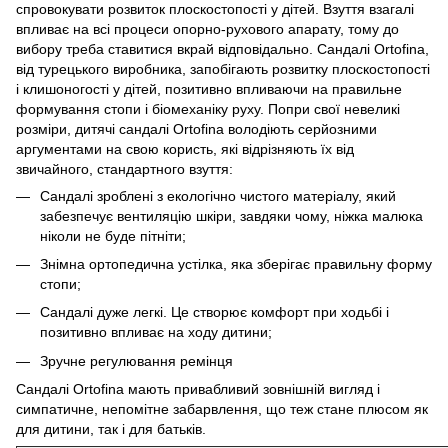
спровокувати розвиток плоскостопості у дітей. Взуття взагалі
впливає на всі процеси опорно-рухового апарату, тому до
вибору треба ставитися вкрай відповідально. Сандалі Ortofina,
від турецького виробника, запобігають розвитку плоскостопості
і клишоногості у дітей, позитивно впливаючи на правильне
формування стопи і біомеханіку руху. Попри свої невеликі
розміри, дитячі сандалі Ortofina володіють серйозними
аргументами на свою користь, які відрізняють їх від
звичайного, стандартного взуття:
Сандалі зроблені з екологічно чистого матеріалу, який
забезпечує вентиляцію шкіри, завдяки чому, ніжка малюка
ніколи не буде пітніти;
Знімна ортопедична устілка, яка зберігає правильну форму
стопи;
Сандалі дуже легкі. Це створює комфорт при ходьбі і
позитивно впливає на ходу дитини;
Зручне регулювання ремінця
Сандалі Ortofina мають привабливий зовнішній вигляд і
симпатичне, непомітне забарвлення, що теж стане плюсом як
для дитини, так і для батьків.