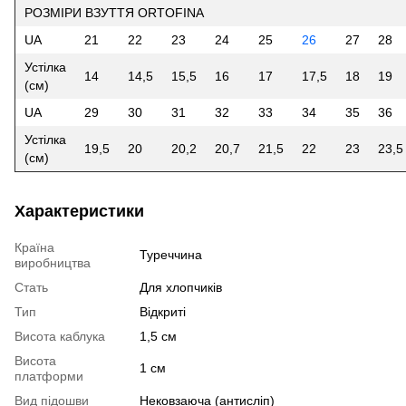
РОЗМІРИ ВЗУТТЯ ORTOFINA
UA
21
22
23
24
25
26
27
28
Устілка
14
14,5
15,5
16
17
17,5
18
19
(см)
UA
29
30
31
32
33
34
35
36
Устілка
19,5
20
20,2
20,7
21,5
22
23
23,5
(см)
Характеристики
Країна
Туреччина
виробництва
Стать
Для хлопчиків
Тип
Відкриті
Висота каблука
1,5 см
Висота
1 см
платформи
Вид підошви
Нековзаюча (антисліп)