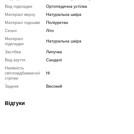
Вид підкладки
Ортопедична устілка
Матеріал верху
Натуральна шкіра
Матеріал підошви
Поліуретан
Сезон
Літо
Матеріал
Натуральна шкіра
підкладки
Застібка
Липучка
Вид взуття
Сандалі
Наявність
світловідбиваючої
Ні
стрічки
Задник
Високий
Відгуки