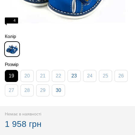
4
Колір
Розмір
19
20
21
22
23
24
25
26
27
28
29
30
Немає в наявності
1 958 грн