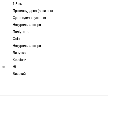
1,5 см
Противоударна (антишок)
Ортопедична устілка
Натуральна шкіра
Поліуретан
Осінь
Натуральна шкіра
Липучка
Кросівки
чки
Ні
Високий