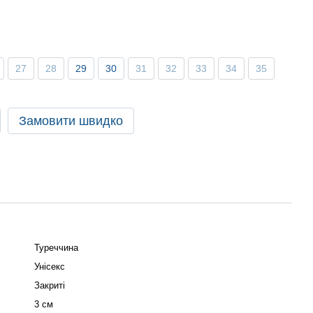
27
28
29
30
31
32
33
34
35
Замовити швидко
Туреччина
Унісекс
Закриті
3 см