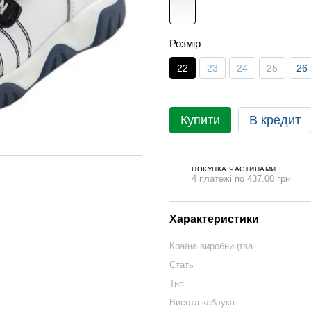
Розмір
22
23
24
25
26
Купити
В кредит
ПОКУПКА ЧАСТИНАМИ
4 платежі по 437.00 грн
Характеристики
Країна виробництва
Стать
Тип
Висота каблука