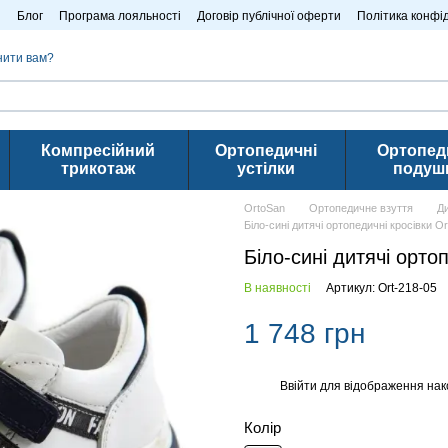
n
Блог
Програма лояльності
Договір публічної оферти
Політика конфі
нити вам?
Компресійний
Ортопедичні
Ортопед
трикотаж
устілки
подуш
OrtoSan
Ортопедичне взуття
Д
Біло-сині дитячі ортопедичні кросівки Or
Біло-сині дитячі орто
В наявності
Артикул: Ort-218-05
1 748 грн
Ввійти
для відображення нак
%
Колір