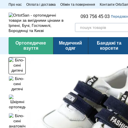
Перейти до основного контенту
Про нас
Оплата і доставка
Обмін та повернення
Контакти OrtoSa
Розпродаж
093 756 45 03
Передзво
Ортопедичне
Медичний
Бандажі та
взуття
одяг
корсети