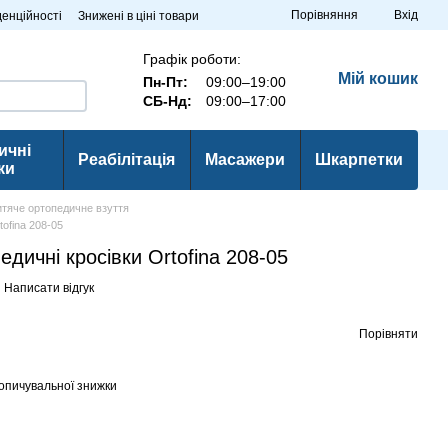
Порівняння
Вхід
денційності
Знижені в ціні товари
Графік роботи:
Мій кошик
Пн-Пт:
09:00–19:00
СБ-Нд:
09:00–17:00
ичні
Реабілітація
Масажери
Шкарпетки
ки
итяче ортопедичне взуття
tofina 208-05
педичні кросівки Ortofina 208-05
Написати відгук
Порівняти
опичувальної знижки