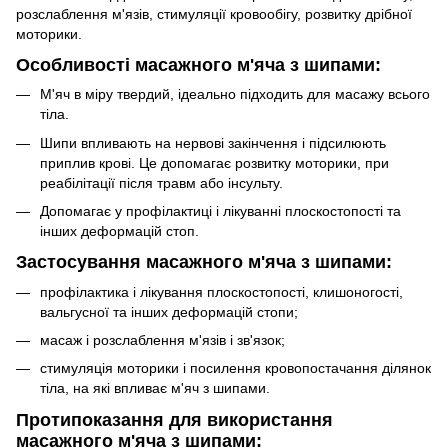
розслаблення м'язів, стимуляції кровообігу, розвитку дрібної
моторики.
Особливості масажного
м'яча з шипами
:
М'яч в міру твердий, ідеально підходить для масажу всього
тіла.
Шипи впливають на нервові закінчення і підсилюють
приплив крові. Це допомагає розвитку моторики, при
реабілітації після травм або інсульту.
Допомагає у профілактиці і лікуванні плоскостопості та
інших деформацій стоп.
Застосування масажного
м'яча з шипами
:
профілактика і лікування плоскостопості, клишоногості,
вальгусної та інших деформацій стопи;
масаж і розслаблення м'язів і зв'язок;
стимуляція моторики і посилення кровопостачання ділянок
тіла, на які впливає м'яч з шипами.
Протипоказання для використання
масажного
м'яча з шипами
: