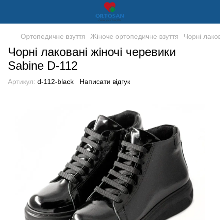
Ортопедичне взуття
Жіноче ортопедичне взуття
Чорні лако
Чорні лаковані жіночі черевики
Sabine D-112
Артикул:
d-112-black
Написати відгук