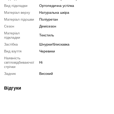
Вид підкладки
Ортопедична устілка
Матеріал верху
Натуральна шкіра
Матеріал підошви
Поліуретан
Сезон
Демісезон
Матеріал
Текстиль
підкладки
Застібка
Шнурки/блискавка
Вид взуття
Черевики
Наявність
світловідбиваючої
Ні
стрічки
Задник
Високий
Відгуки