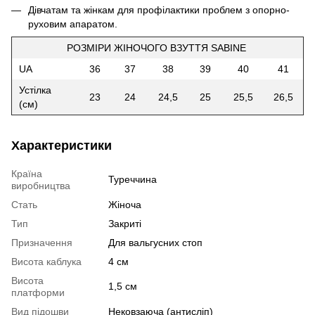
Дівчатам та жінкам для профілактики проблем з опорно-
руховим апаратом.
РОЗМІРИ ЖІНОЧОГО ВЗУТТЯ SABINE
UA
36
37
38
39
40
41
Устілка
23
24
24,5
25
25,5
26,5
(см)
Характеристики
Країна
Туреччина
виробництва
Стать
Жіноча
Тип
Закриті
Призначення
Для вальгусних стоп
Висота каблука
4 см
Висота
1,5 см
платформи
Вид підошви
Нековзаюча (антисліп)