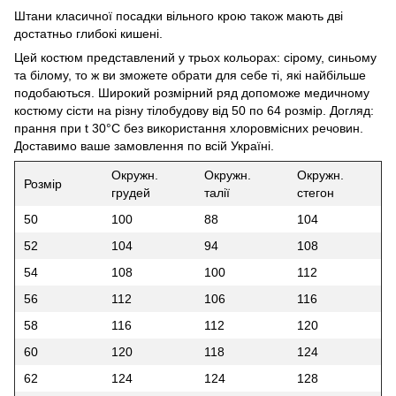
Штани класичної посадки вільного крою також мають дві
достатньо глибокі кишені.
Цей костюм представлений у трьох кольорах: сірому, синьому
та білому, то ж ви зможете обрати для себе ті, які найбільше
подобаються. Широкий розмірний ряд допоможе медичному
костюму сісти на різну тілобудову від 50 по 64 розмір. Догляд:
прання при t 30°C без використання хлоровмісних речовин.
Доставимо ваше замовлення по всій Україні.
Окружн.
Окружн.
Окружн.
Розмір
грудей
талії
стегон
50
100
88
104
52
104
94
108
54
108
100
112
56
112
106
116
58
116
112
120
60
120
118
124
62
124
124
128