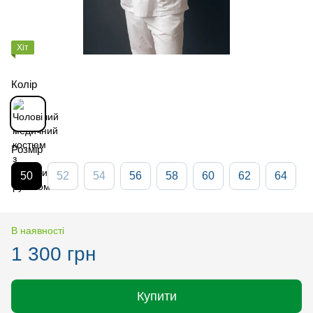
Хіт
Колір
Розмір
50
52
54
56
58
60
62
64
В наявності
1 300 грн
Купити