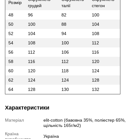
Розмір
грудей
талії
стегон
48
96
82
100
50
100
88
104
52
104
94
108
54
108
100
112
56
112
106
116
58
116
112
120
60
120
118
124
62
124
124
128
64
128
130
132
Характеристики
Матеріал
elit-cotton (бавовна 35%, поліестер 65%,
щільність 165г/м2)
Країна
Україна
виробництва