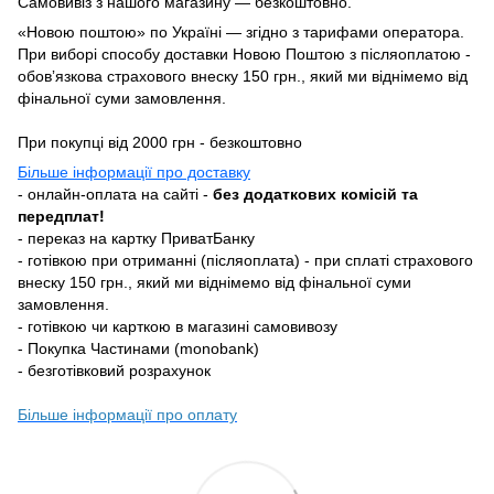
Самовивіз з нашого магазину — безкоштовно.
«Новою поштою» по Україні — згідно з тарифами оператора.
При виборі способу доставки Новою Поштою з післяоплатою -
обовʼязкова страхового внеску 150 грн., який ми віднімемо від
фінальної суми замовлення.
При покупці від 2000 грн - безкоштовно
Більше інформації про доставку
- онлайн-оплата на сайті -
без додаткових комісій та
передплат!
- переказ на картку ПриватБанку
- готівкою при отриманні (післяоплата) - при сплаті страхового
внеску 150 грн., який ми віднімемо від фінальної суми
замовлення.
- готівкою чи карткою в магазині самовивозу
- Покупка Частинами (monobank)
- безготівковий розрахунок
Більше інформації про оплату