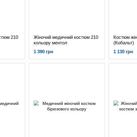
стюм 210
Жіночий медичний костюм 210
Костюм жі
кольору ментол
(Кобальт)
1 390 грн
1 130 грн