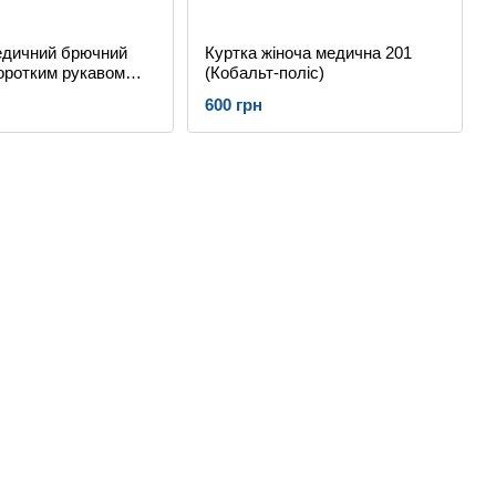
едичний брючний
Куртка жіноча медична 201
оротким рукавом
(Кобальт-поліс)
 кольору для лікаря
600 грн
стри 604