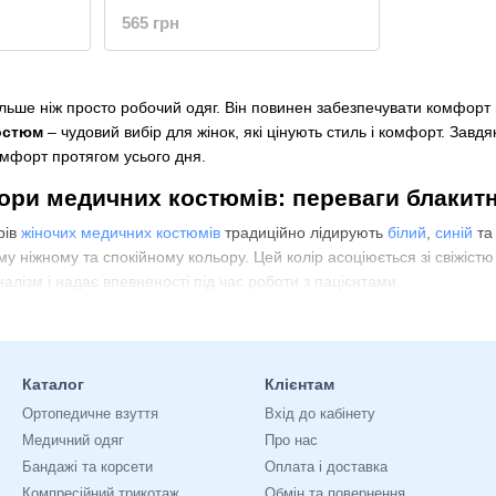
565 грн
ьше ніж просто робочий одяг. Він повинен забезпечувати комфорт п
остюм
– чудовий вибір для жінок, які цінують стиль і комфорт. Завд
омфорт протягом усього дня.
ори медичних костюмів: переваги блакит
рів
жіночих медичних костюмів
традиційно лідирують
білий
,
синій
т
му ніжному та спокійному кольору. Цей колір асоціюється зі свіжіст
алізм і надає впевненості під час роботи з пацієнтами.
рів медичних костюмів
у вибір кольорів медичних костюмів був досить обмеженим. В основ
изайнери та виробники зрозуміли важливість кольорового різномані
Каталог
Клієнтам
і,
рожеві
,
лілові або фіолетоі
кольора медичних костюмів стали такими 
Ортопедичне взуття
Вхід до кабінету
Медичний одяг
Про нас
Бандажі та корсети
Оплата і доставка
ізних категорій медичних працівників
Компресійний трикотаж
Обмін та повернення