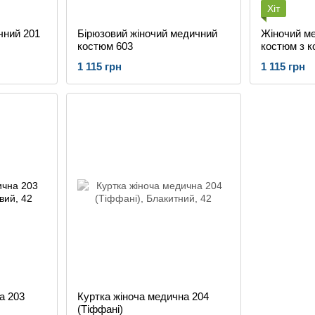
Хіт
чний 201
Бірюзовий жіночий медичний
Жіночий м
костюм 603
костюм з к
блакитного
1 115 грн
1 115 грн
або медсе
а 203
Куртка жіноча медична 204
(Тіффані)