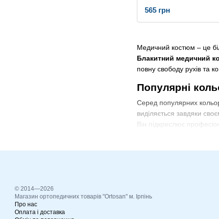
565 грн
Медичний костюм – це біл
Блакитний медичний к
повну свободу рухів та к
Популярні коль
Серед популярних кольо
виділяється завдяки своє
Він підкреслює професіон
Еволюція кольо
Ще кілька десятиліть том
або
синій
. Але з часом д
приємною. Нідно-блакитн
© 2014—2026
салонах краси.
Магазин ортопедичних товарів "Ortosan" м. Ірпінь
Про нас
Уніформа для р
Оплата і доставка