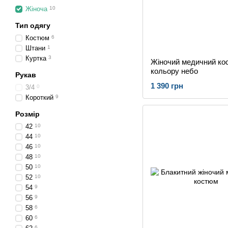
Жіноча
10
Тип одягу
Костюм
6
Штани
1
Куртка
3
Жіночий медичний ко
кольору небо
Рукав
1 390 грн
3/4
0
Короткий
9
Розмір
42
10
44
10
46
10
48
10
50
10
52
10
54
9
56
9
58
6
60
6
6