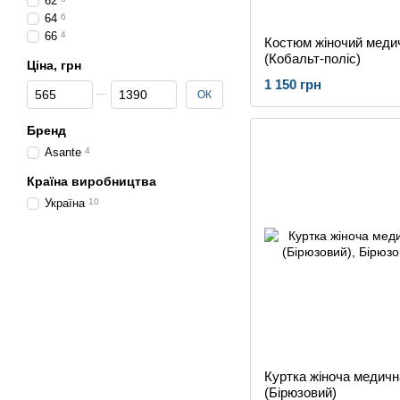
62
64
6
66
4
Костюм жіночий меди
(Кобальт-поліс)
Ціна, грн
1 150 грн
Від Ціна, грн
До Ціна, грн
ОК
Бренд
Asante
4
Країна виробництва
Україна
10
Куртка жіноча медичн
(Бірюзовий)