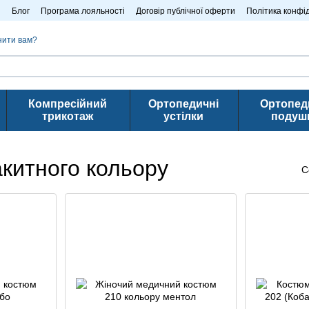
n
Блог
Програма лояльності
Договір публічної оферти
Політика конфі
нити вам?
Компресійний
Ортопедичні
Ортопед
трикотаж
устілки
подуш
акитного кольору
С