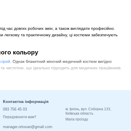
ід час довгих робочих змін, а також виглядати професійно.
яки легкому та практичному дизайну, ці костюми забезпечують
ного кольору
а
сірий
. Однак блакитний жіночий медичний костюм вигідно
ю та чистотою, що ідеально підходить для медичних працівників.
ному використовувались лише нейтральні кольори, такі як
білий
ття, що дозволяє зробити роботу більш комфортною і
Контактна інформація
варіантами, які підходять для жінок-лікарів в клініках і
093 756 45 03
м. Ірпінь, вул. Соборна 133,
Київська область
Передзвонити вам?
Мапа проїзду
manager.ortosan@gmail.com