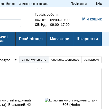
Порівняння
Вхід
денційності
Знижені в ціні товари
Графік роботи:
Мій кошик
Пн-Пт:
09:00–19:00
СБ-Нд:
09:00–17:00
ичні
Реабілітація
Масажери
Шкарпетки
ки
за популярністю
спочатку дешевше
за назвою
ортування: