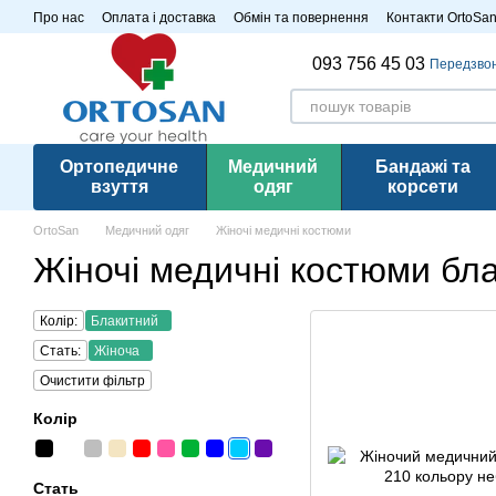
Перейти до основного контенту
Про нас
Оплата і доставка
Обмін та повернення
Контакти OrtoSa
Розпродаж
093 756 45 03
Передзво
Ортопедичне
Медичний
Бандажі та
взуття
одяг
корсети
OrtoSan
Медичний одяг
Жіночі медичні костюми
Жіночі медичні костюми бл
Колір:
Блакитний
Стать:
Жіноча
Очистити фільтр
Колір
Стать